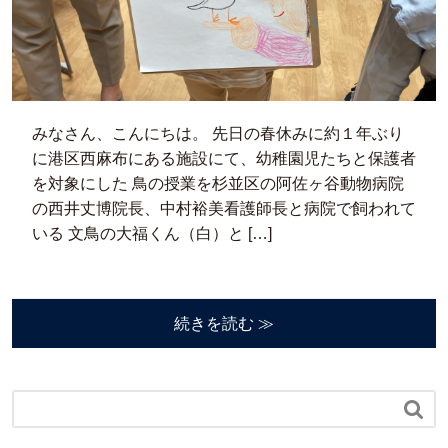
みなさん、こんにちは。 先日の春休みに約１年ぶり
に港区西麻布にある施設にて、幼稚園児たちと保護者
を対象にした 鳥の授業を杉並区の阿佐ヶ谷動物病院
の西井丈博院長、中村裕美看護師長と病院で飼われて
いる 文鳥の大福くん（白）と […]
続きを読む ≫
