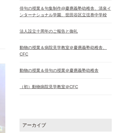
俳句の授業＆句集制作@慶應義塾幼稚舎、清泉イ
ンターナショナル学園、世田谷区立弦巻中学校
法人設立十周年のご報告と御礼
動物の授業＆病院見学教室＠慶應義塾幼稚舎、
CFC
動物の授業＆俳句の授業＠慶應義塾幼稚舎
（初）動物病院見学教室＠CFC
アーカイブ