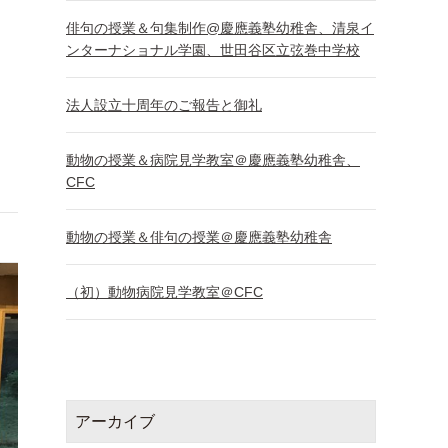
俳句の授業＆句集制作@慶應義塾幼稚舎、清泉イ
ンターナショナル学園、世田谷区立弦巻中学校
法人設立十周年のご報告と御礼
動物の授業＆病院見学教室＠慶應義塾幼稚舎、
CFC
動物の授業＆俳句の授業＠慶應義塾幼稚舎
（初）動物病院見学教室＠CFC
アーカイブ